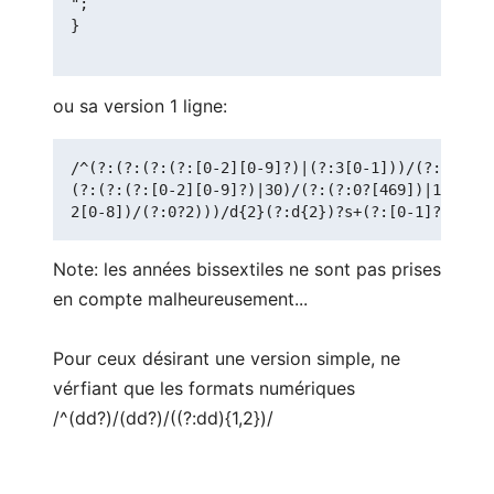
";

}

ou sa version 1 ligne:
/^(?:(?:(?:(?:[0-2][0-9]?)|(?:3[0-1]))/(?:(?:0?[
(?:(?:(?:[0-2][0-9]?)|30)/(?:(?:0?[469])|11))|(?
2[0-8])/(?:0?2)))/d{2}(?:d{2})?s+(?:[0-1]?[0-9]|
Note: les années bissextiles ne sont pas prises
en compte malheureusement...
Pour ceux désirant une version simple, ne
vérfiant que les formats numériques
/^(dd?)/(dd?)/((?:dd){1,2})/