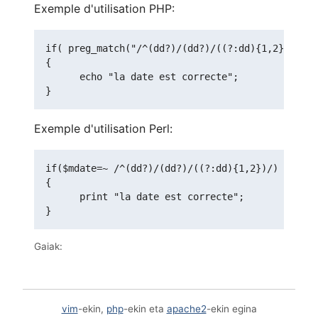
Exemple d'utilisation PHP:
if( preg_match("/^(dd?)/(dd?)/((?:dd){1,2})/",$m
{

      echo "la date est correcte"; 

Exemple d'utilisation Perl:
if($mdate=~ /^(dd?)/(dd?)/((?:dd){1,2})/)

{

      print "la date est correcte";

Gaiak:
vim
-ekin,
php
-ekin eta
apache2
-ekin egina