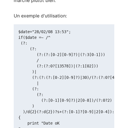
marche plutôt bien.
Un exemple d'utilisation:
$date="28/02/08 13:53";

if($date =~ /^

 (?:

     (?:

        (?:(?:[0-2][0-9]?)|(?:3[0-1]))

        /

        (?:(?:0?[13578])|(?:1[02]))

      )|

      (?:(?:(?:[0-2][0-9]?)|30)/(?:(?:0?[469])|1
        |

      (?:

        (?:

          (?:[0-1][0-9]?)|2[0-8])/(?:0?2)

      )

  )/d{2}(?:d{2})?s+(?:[0-1]?[0-9]|2[0-4]):(?:[0-
{

    print "Date oK
