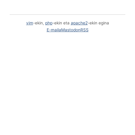
vim
-ekin,
php
-ekin eta
apache2
-ekin egina
E-maila
Mastodon
RSS