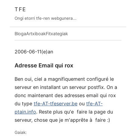
TFE
Ongi etorri tfe-ren webgunera...
Bloga
Artxiboak
Fitxategiak
2006-06-11(e)an
Adresse Email qui rox
Ben oui, ciel a magnifiquement configuré le
serveur en installant un serveur postfix. On a
donc maintenant des adresses email qui rox
du type
tfe-AT-tfeserver.be
ou
tfe-AT-
ptain.info
. Reste plus qu'e faire la page du
serveur, chose que je m'apprête à faire :)
Gaiak: