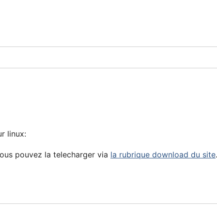
r linux:
Vous pouvez la telecharger via
la rubrique download du site