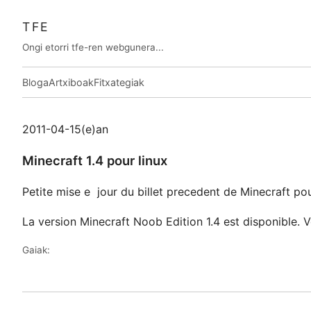
TFE
Ongi etorri tfe-ren webgunera...
Bloga
Artxiboak
Fitxategiak
2011-04-15(e)an
Minecraft 1.4 pour linux
Petite mise e jour du billet precedent de Minecraft pou
La version Minecraft Noob Edition 1.4 est disponible. 
Gaiak: