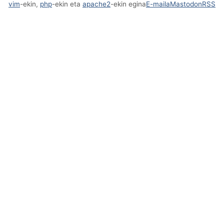
vim
-ekin,
php
-ekin eta
apache2
-ekin egina
E-maila
Mastodon
RSS