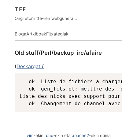
TFE
Ongi etorri tfe-ren webgunera...
Bloga
Artxiboak
Fitxategiak
Old stuff/Perl/backup_irc/afaire
(
Deskargatu
)
   ok  Liste de fichiers a charger ave
   ok  gen_fcts.pl: metttre des  print 
Liste des nicks avec support pour le ch
vim
-ekin,
php
-ekin eta
apache2
-ekin egina