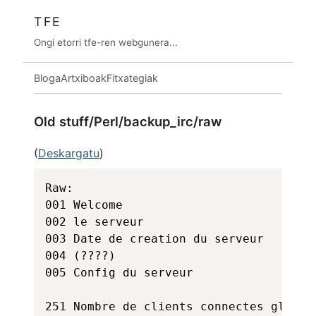
TFE
Ongi etorri tfe-ren webgunera...
Bloga
Artxiboak
Fitxategiak
Old stuff/Perl/backup_irc/raw
(
Deskargatu
)
Raw:

001 Welcome

002 le serveur

003 Date de creation du serveur

004 (????)

005 Config du serveur

251 Nombre de clients connectes globals