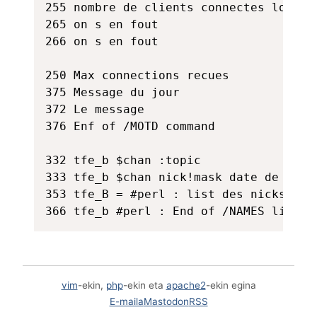
255 nombre de clients connectes locals

265 on s en fout

266 on s en fout

250 Max connections recues

375 Message du jour

372 Le message

376 Enf of /MOTD command

332 tfe_b $chan :topic

333 tfe_b $chan nick!mask date de la cr
353 tfe_B = #perl : list des nicks pres
vim
-ekin,
php
-ekin eta
apache2
-ekin egina
E-maila
Mastodon
RSS