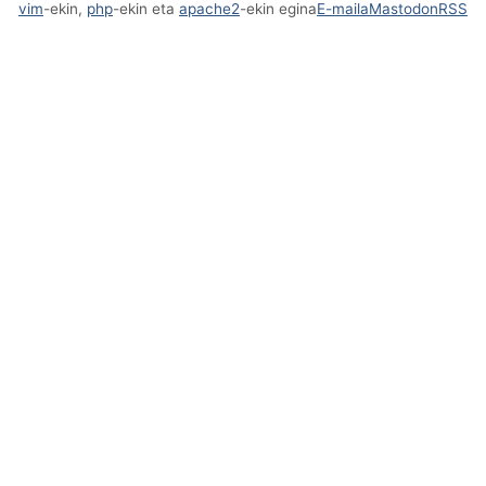
vim
-ekin,
php
-ekin eta
apache2
-ekin egina
E-maila
Mastodon
RSS