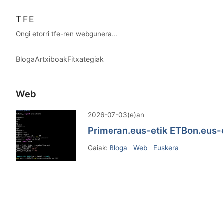
TFE
Ongi etorri tfe-ren webgunera...
Bloga
Artxiboak
Fitxategiak
Web
2026-07-03(e)an
Primeran.eus-etik ETBon.eus-e
Gaiak:
Bloga
Web
Euskera