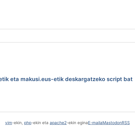
tik eta makusi.eus-etik deskargatzeko script bat
vim
-ekin,
php
-ekin eta
apache2
-ekin egina
E-maila
Mastodon
RSS