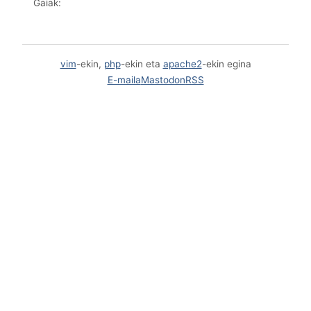
Gaiak:
vim
-ekin,
php
-ekin eta
apache2
-ekin egina
E-maila
Mastodon
RSS