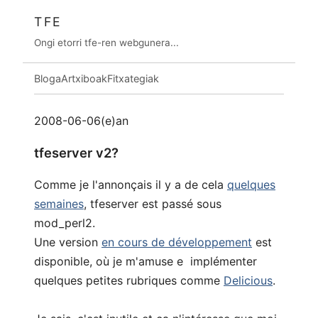
TFE
Ongi etorri tfe-ren webgunera...
Bloga
Artxiboak
Fitxategiak
2008-06-06(e)an
tfeserver v2?
Comme je l'annonçais il y a de cela
quelques
semaines
, tfeserver est passé sous
mod_perl2.
Une version
en cours de développement
est
disponible, où je m'amuse e implémenter
quelques petites rubriques comme
Delicious
.