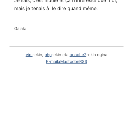
Je sais, c'est inutile et ça n'intéresse que moi,
mais je tenais à le dire quand même.
Gaiak:
vim
-ekin,
php
-ekin eta
apache2
-ekin egina
E-maila
Mastodon
RSS