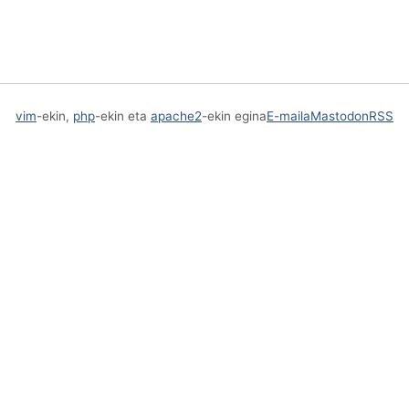
vim
-ekin,
php
-ekin eta
apache2
-ekin egina
E-maila
Mastodon
RSS