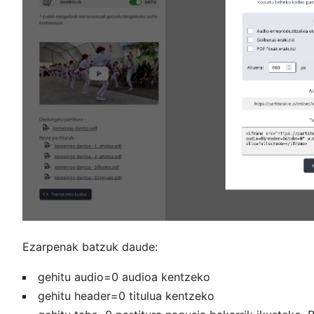
Ezarpenak batzuk daude:
gehitu audio=0 audioa kentzeko
gehitu header=0 titulua kentzeko