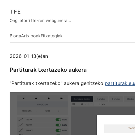
TFE
Ongi etorri tfe-ren webgunera...
Bloga
Artxiboak
Fitxategiak
2026-01-13(e)an
Partiturak txertazeko aukera
"Partiturak txertazeko" aukera gehitzeko
partiturak.eu