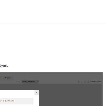
s
-en.